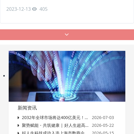
步推动了康养产业的多元化和蓬勃发展。11月17日，以“科技融入
2023-12-13
405
民生，新时代的智慧康养”为主题的线上沙龙成功举办，本次沙龙
是由亿欧大健康主办的“京西健谈”CHS2023第八届中国大健康产业
升级峰会的预热活动。在此次沙龙中，亿欧
新闻资讯
2032年全球市场将达400亿美元！国际二诊，为什么突然火了？
2026-07-03
聚势赋能・共筑健康 | 好人生超高端体检培训沙龙会（江浙站）圆满落幕
2026-05-22
好人生科技成功入选上海市数商企业入库名单，数字健康科技实力再获权威认可
2026-05-15