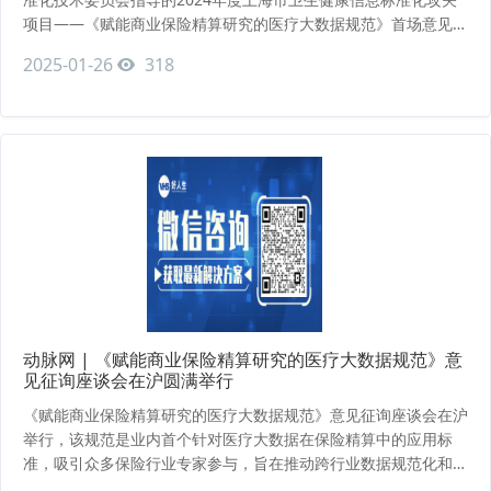
项目——《赋能商业保险精算研究的医疗大数据规范》首场意见征
询座谈会在好人生集团总部举行。上海市卫生健康统计中心书记、
2025-01-26
318
主任陈雯，上海市卫生健康统计中心标准测评部部长沈佳妮，上海
市保险学会副会长、复旦大学经济学院副院长许闲等出席了座谈
会。太平养老等近10家保险公司总精算师与精算专家、
动脉网 | 《赋能商业保险精算研究的医疗大数据规范》意
见征询座谈会在沪圆满举行
《赋能商业保险精算研究的医疗大数据规范》意见征询座谈会在沪
举行，该规范是业内首个针对医疗大数据在保险精算中的应用标
准，吸引众多保险行业专家参与，旨在推动跨行业数据规范化和数
字经济发展。原文链接：