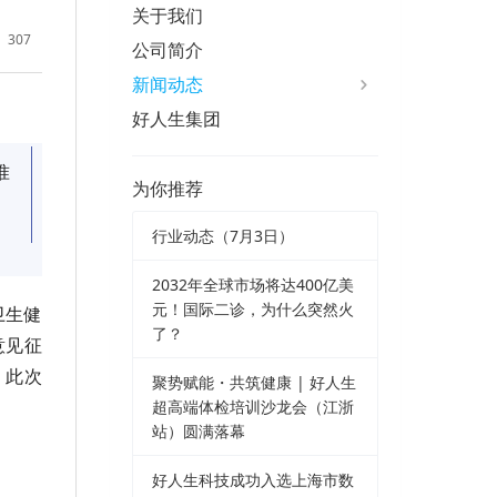
关于我们
307
公司简介
新闻动态
好人生集团
准
为你推荐
行业动态（7月3日）
2032年全球市场将达400亿美
元！国际二诊，为什么突然火
卫生健
了？
意见征
，此次
聚势赋能・共筑健康 | 好人生
超高端体检培训沙龙会（江浙
站）圆满落幕
好人生科技成功入选上海市数