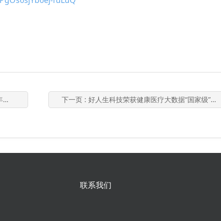
1PgOs6sjYb6ej-fuLuQ
新！
下一页
: 好人生科技荣获健康医疗大数据“国家级”荣誉！
联系我们