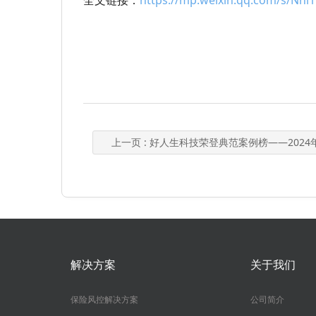
全文链接：
https://mp.weixin.qq.com/s/Nni
上一页
: 好人生科技荣登典范案例榜——2024年保观行业报告发布！十年之期，聚焦保险产业创
解决方案
关于我们
保险风控解决方案
公司简介