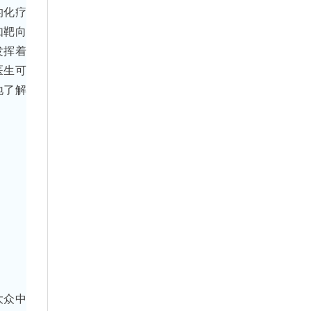
的化疗
如靶向
发挥着
医生可
地了解
大众中